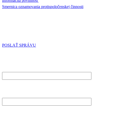
Informačná povinnosť
Smernica oznamovania protispoločenskej činnosti
KONTAKTUJTE NÁS
Ak máte nejaké otázky, podnety, neváhajte nás kontaktovať aj
prostredníctvom kontaktného formulára.
POSLAŤ SPRÁVU
POŠLITE NÁM SPRÁVU
MENO A PRIEZVISKO (POVINNÉ)
EMAIL (POVINNÉ)