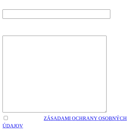
TELEFÓN (POVINNÉ)
VAŠA SPRÁVA
SÚHLASÍM SO
ZÁSADAMI OCHRANY OSOBNÝCH
ÚDAJOV
POSKYTNUTÝCH V TOMTO FORMULÁRI PRE
ÚČELY EVIDENCIE ZÁUJEMCOV O POSKYTOVANIE