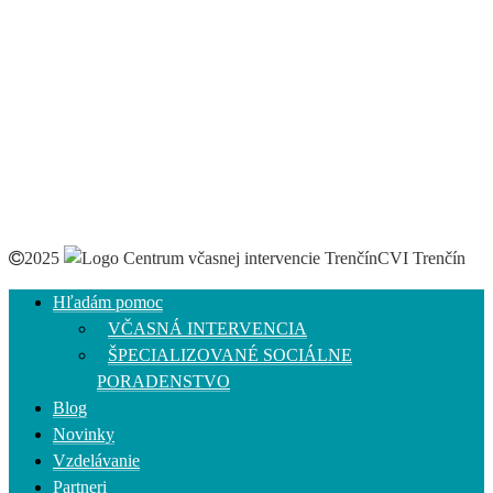
2025
CVI Trenčín
Hľadám pomoc
VČASNÁ INTERVENCIA
ŠPECIALIZOVANÉ SOCIÁLNE
PORADENSTVO
Blog
Novinky
Vzdelávanie
Partneri