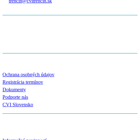
trencin@cvitrencin.sk
IČO:
50808389
DIČ:
212 047 3619
IBAN:
SK12 0200 0000 0038 0336 2359
ODKAZY
Ochrana osobných údajov
Registrácia termínov
Dokumenty
Podporte nás
CVI Slovensko
OZNAMOVANIE PROTISPOLOČENSKEJ ČINNOSTI