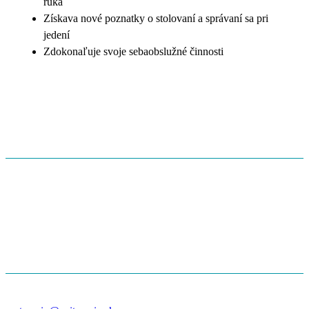
ruka
Získava nové poznatky o stolovaní a správaní sa pri
jedení
Zdokonaľuje svoje sebaobslužné činnosti
KONTAKT
ADRESA
Soblahov 646
Soblahov
913 38
+421 908 300 280