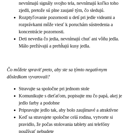
nevnímajú signály svojho tela, nevnímajú koľko toho
zjedli, pretože sú plne zaujaté tým, čo sledujú.
Rozptyľovanie pozornosti u detí pri jedle videami a
rozprávkami môže viesť k poruchám sústredenia a
koncentrácie pozornosti.
Deti nevedia čo jedia, nevnímajú chuť ani vôňu jedla.
Málo prežúvajú a prehĺtajú kusy jedla.
Čo môžete spraviť preto, aby ste sa týmto negatívnym
dôsledkom vyvarovali?
Stravujte sa spoločne pri jednom stole
Komunikujte s dieťaťom, popisujte mu čo papá, akej je
jedlo farby a podobne
Pripravujte jedlo tak, aby bolo zaujímavé a atraktívne
Keď sa stravujete spoločne celá rodina, vytvorte si
pravidlo, že počas stolovania tablety ani telefóny
používať nebudete