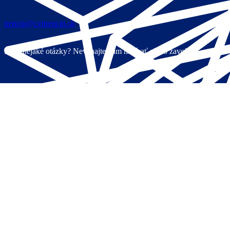
trencin@cvitrencin.sk
Máte nejaké otázky? Neváhajte nám napísať alebo zavolať.