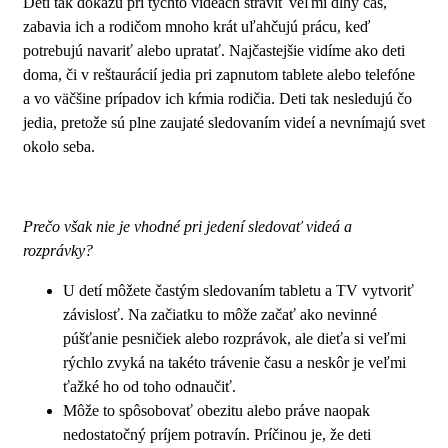
Deti tak dokážu pri týchto videách stráviť veľmi dlhý čas,
zabavia ich a rodičom mnoho krát uľahčujú prácu, keď
potrebujú navariť alebo upratať. Najčastejšie vidíme ako deti
doma, či v reštaurácií jedia pri zapnutom tablete alebo telefóne
a vo väčšine prípadov ich kŕmia rodičia. Deti tak nesledujú čo
jedia, pretože sú plne zaujaté sledovaním videí a nevnímajú svet
okolo seba.
Prečo však nie je vhodné pri jedení sledovať videá a
rozprávky?
U detí môžete častým sledovaním tabletu a TV vytvoriť
závislosť. Na začiatku to môže začať ako nevinné
púšťanie pesničiek alebo rozprávok, ale dieťa si veľmi
rýchlo zvyká na takéto trávenie času a neskôr je veľmi
ťažké ho od toho odnaučiť.
Môže to spôsobovať obezitu alebo práve naopak
nedostatočný príjem potravín. Príčinou je, že deti