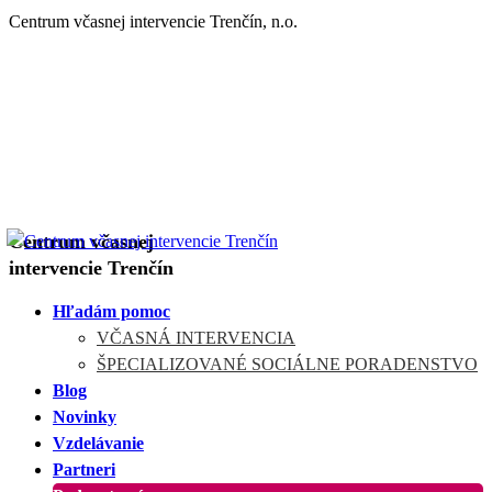
Centrum včasnej intervencie Trenčín, n.o.
+421 908 300 280
trencin@centravi.sk
+421 908 300 280
trencin@centravi.sk
Centrum včasnej
intervencie Trenčín
Hľadám pomoc
VČASNÁ INTERVENCIA
ŠPECIALIZOVANÉ SOCIÁLNE PORADENSTVO
Blog
Novinky
Vzdelávanie
Partneri