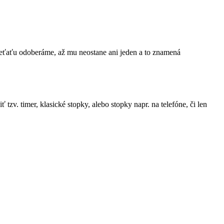
eťaťu odoberáme, až mu neostane ani jeden a to znamená
. timer, klasické stopky, alebo stopky napr. na telefóne, či len