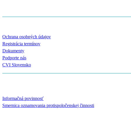
IBAN:
SK12 0200 0000 0038 0336 2359
ODKAZY
Ochrana osobných údajov
Registrácia termínov
Dokumenty
Podporte nás
CVI Slovensko
OZNAMOVANIE PROTISPOLOČENSKEJ ČINNOSTI
Informačná povinnosť
Smernica oznamovania protispoločenskej činnosti
KONTAKTUJTE NÁS
Ak máte nejaké otázky, podnety, neváhajte nás kontaktovať aj prostr