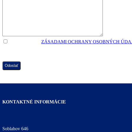
SÚHLASÍM SO
ZÁSADAMI OCHRANY OSOBNÝCH ÚDA
EVIDENCIE ZÁUJEMCOV O POSKYTOVANIE SOCIÁLNEJ S
KONTAKTNÉ INFORMÁCIE
Soblahov 646