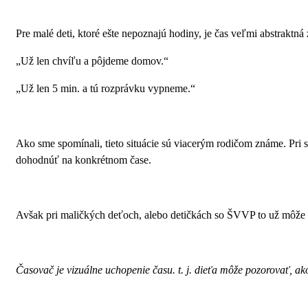
Pre malé deti, ktoré ešte nepoznajú hodiny, je čas veľmi abstraktn
„Už len chvíľu a pôjdeme domov.“
„Už len 5 min. a tú rozprávku vypneme.“
Ako sme spomínali, tieto situácie sú viacerým rodičom známe. Pri
dohodnúť na konkrétnom čase.
Avšak pri maličkých deťoch, alebo detičkách so ŠVVP to už môže b
Časovač je vizuálne uchopenie času. t. j. dieťa môže pozorovať, ako