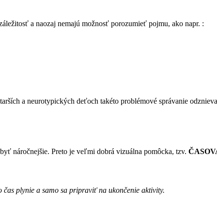
á záležitosť a naozaj nemajú možnosť porozumieť pojmu, ako napr. :
 starších a neurotypických deťoch takéto problémové správanie odzniev
yť náročnejšie. Preto je veľmi dobrá vizuálna pomôcka, tzv.
ČASOV
 čas plynie a samo sa pripraviť na ukončenie aktivity.