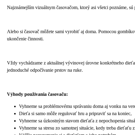
Najznámejším vizuálnym časovačom, ktorý asi všetci poznáme, sú
Alebo si časovač môžete sami vyrobiť aj doma. Pomocou gombíkov,
ukončenie činnosti.
Vždy vychádzame z aktuálnej vývinovej úrovne konkrétneho dieťaťa
jednoduché odpočívanie prstov na ruke.
Výhody používania časovaču:
Vyhneme sa problémovému správaniu doma aj vonku na vere
Dieťa si samo môže regulovať hru a pripraviť sa na koniec,
Vyhneme sa úzkostným stavom dieťaťa z nepochopenia situác
Vyhneme sa stresu zo samotnej situácie, kedy treba dieťaťu z