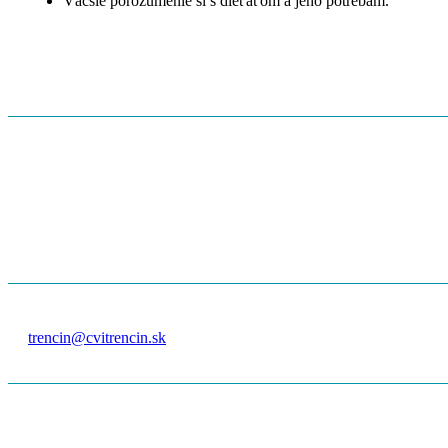
Väčšie porozumenie si s dieťaťom a jeho potrebám.
KONTAKT
ADRESA
Soblahov 646
Soblahov
913 38
+421 908 300 280
trencin@cvitrencin.sk
IČO:
50808389
DIČ:
212 047 3619