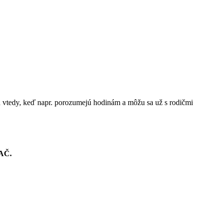
a vtedy, keď napr. porozumejú hodinám a môžu sa už s rodičmi
AČ.