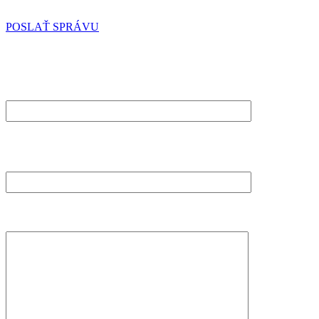
POSLAŤ SPRÁVU
POŠLITE NÁM SPRÁVU
MENO A PRIEZVISKO (POVINNÉ)
EMAIL (POVINNÉ)
VAŠA SPRÁVA