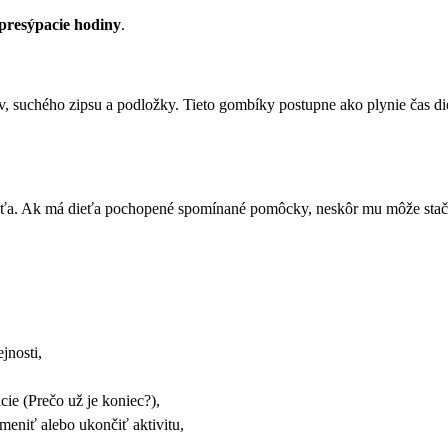
presýpacie hodiny
.
 suchého zipsu a podložky. Tieto gombíky postupne ako plynie čas di
. Ak má dieťa pochopené spomínané pomôcky, neskôr mu môže stačiť tzv
jnosti,
ie (Prečo už je koniec?),
meniť alebo ukončiť aktivitu,