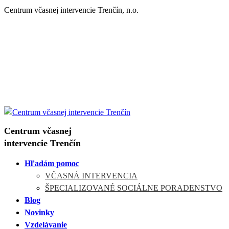
Centrum včasnej intervencie Trenčín, n.o.
+421 908 300 280
trencin@centravi.sk
+421 908 300 280
trencin@centravi.sk
Centrum včasnej
intervencie Trenčín
Hľadám pomoc
VČASNÁ INTERVENCIA
ŠPECIALIZOVANÉ SOCIÁLNE PORADENSTVO
Blog
Novinky
Vzdelávanie